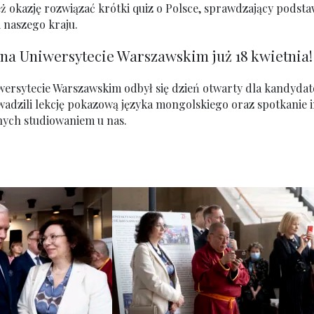
eż okazję rozwiązać krótki quiz o Polsce, sprawdzający podst
i naszego kraju.
na Uniwersytecie Warszawskim już 18 kwietnia!
iwersytecie Warszawskim odbył się dzień otwarty dla kandydat
dzili lekcję pokazową języka mongolskiego oraz spotkanie 
nych studiowaniem u nas.