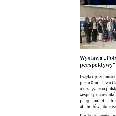
Wystawa „Pols
perspektywy”
Dzięki uprzejmośc
posła Stanisława G
okazji 75‑lecia p
zespół pracowników
programu oficjalne
obchodów jubileu
Kontakty między nas