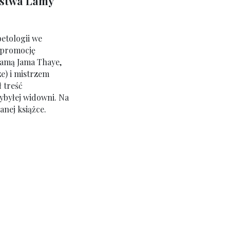
rstwa Lamy
etologii we
 promocję
lamą Jama Thaye,
e) i mistrzem
ł treść
ybyłej widowni. Na
nej książce.