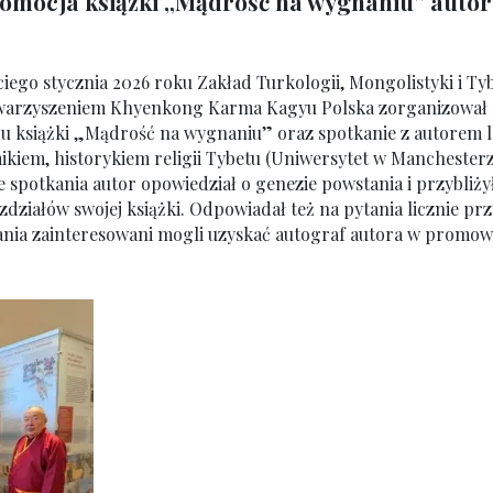
romocja książki „Mądrość na wygnaniu” auto
iego stycznia 2026 roku Zakład Turkologii, Mongolistyki i Tyb
warzyszeniem Khyenkong Karma Kagyu Polska zorganizował
u książki „Mądrość na wygnaniu” oraz spotkanie z autorem 
kiem, historykiem religii Tybetu (Uniwersytet w Manchesterz
e spotkania autor opowiedział o genezie powstania i przybliży
działów swojej książki. Odpowiadał też na pytania licznie prz
nia zainteresowani mogli uzyskać autograf autora w promowa