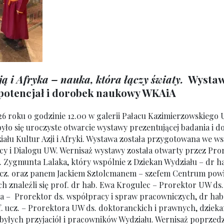
ją i Afryka – nauka, która łączy światy.
Wysta
potencjał i dorobek naukowy WKAiA
026 roku o godzinie 12.00 w galerii Pałacu Kazimierzowskiego
ło się uroczyste otwarcie wystawy prezentującej badania i d
łu Kultur Azji i Afryki. Wystawa została przygotowana we w
 i Dialogu UW. Wernisaż wystawy została otwarty przez Pro
. Zygmunta Lalaka, który wspólnie z Dziekan Wydziału – dr ha
ucz. oraz panem Jackiem Sztolcmanem – szefem Centrum powi
ch znaleźli się prof. dr hab. Ewa Krogulec – Prorektor UW ds.
a –
Prorektor ds. współpracy i spraw pracowniczych, dr ha
. ucz. – Prorektora UW ds. doktoranckich i prawnych, dziek
ybyłych przyjaciół i pracowników Wydziału. Wernisaż poprzed