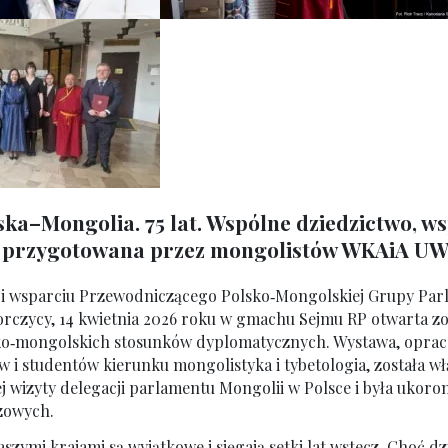
ka–Mongolia. 75 lat. Wspólne dziedzictwo, w
 przygotowana przez mongolistów WKAiA UW 
i i wsparciu Przewodniczącego Polsko‑Mongolskiej Grupy Par
orczycy, 14 kwietnia 2026 roku w gmachu Sejmu RP otwarta zo
olsko‑mongolskich stosunków dyplomatycznych. Wystawa, opra
 i studentów kierunku mongolistyka i tybetologia, została w
j wizyty delegacji parlamentu Mongolii w Polsce i była ukor
szowych.
zymi krajami są wyjątkowe i sięgają setki lat wstecz. Choć dz