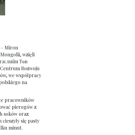
a
W – Miron
Mongolii, wzięli
өгжлийн Төв
 Centrum Rozwoju
tów, we współpracy
polskiego na
kże pracowników
bować pierogów z
ch soków oraz
ieszyły się pasty
ilku minut.