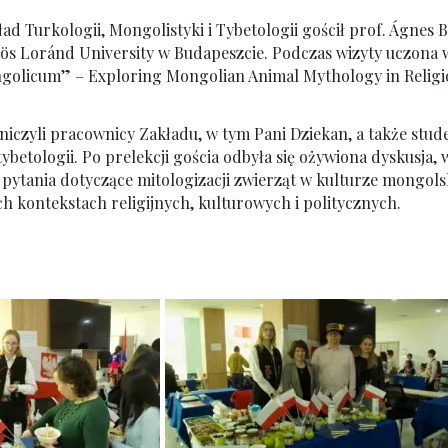
ad Turkologii, Mongolistyki i Tybetologii gościł prof. Ágnes B
ös Loránd University w Budapeszcie. Podczas wizyty uczona 
golicum” – Exploring Mongolian Animal Mythology in Religio
niczyli pracownicy Zakładu, w tym Pani Dziekan, a także stude
ybetologii. Po prelekcji gościa odbyła się ożywiona dyskusja, 
pytania dotyczące mitologizacji zwierząt w kulturze mongolski
h kontekstach religijnych, kulturowych i politycznych.