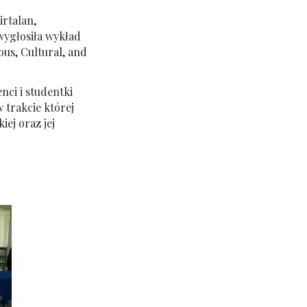
irtalan,
wygłosiła wykład
us, Cultural, and
nci i studentki
w trakcie której
ej oraz jej