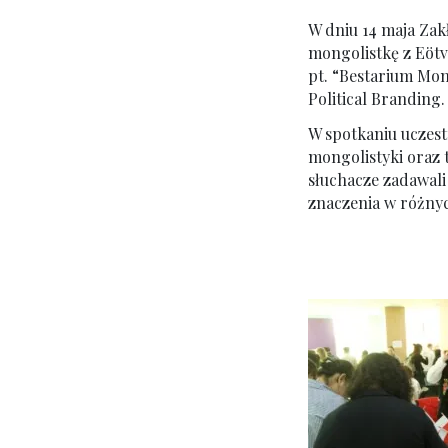
W dniu 14 maja Zakł
mongolistkę z Eötv
pt. “Bestarium Mon
Political Branding.
W spotkaniu uczest
mongolistyki oraz t
słuchacze zadawali 
znaczenia w różnyc