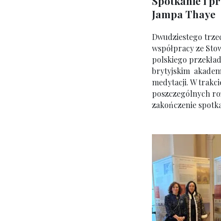
Spotkanie i p
Jampa Thaye
Dwudziestego trzec
współpracy ze Sto
polskiego przekład
brytyjskim
akademi
medytacji. W trakci
poszczególnych roz
zakończenie spotka