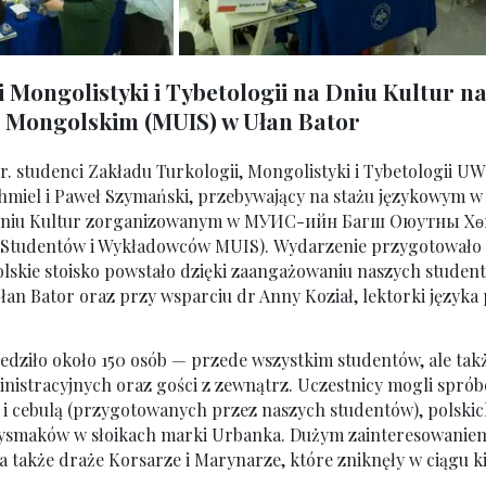
 Mongolistyki i Tybetologii na Dniu Kultur n
 Mongolskim (MUIS) w Ułan Bator
r. studenci Zakładu Turkologii, Mongolistyki i Tybetologii U
Chmiel i Paweł Szymański, przebywający na stażu językowym w 
 Dniu Kultur zorganizowanym w МУИС-ийн Багш Оюутны Х
 Studentów i Wykładowców MUIS). Wydarzenie przygotowało
lskie stoisko powstało dzięki zaangażowaniu naszych studen
an Bator oraz przy wsparciu dr Anny Koział, lektorki języka 
iedziło około 150 osób — przede wszystkim studentów, ale ta
nistracyjnych oraz gości z zewnątrz. Uczestnicy mogli spró
 i cebulą (przygotowanych przez naszych studentów), polski
smaków w słoikach marki Urbanka. Dużym zainteresowaniem c
a także draże Korsarze i Marynarze, które zniknęły w ciągu k