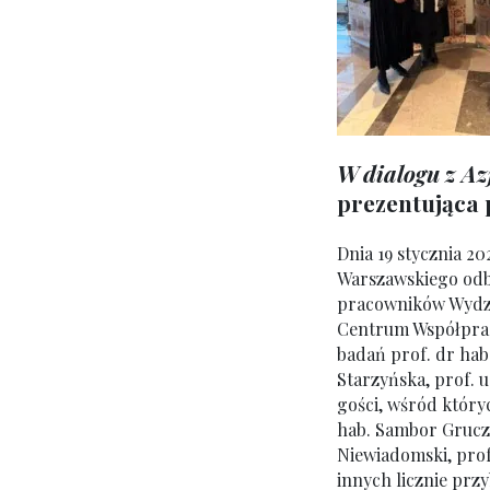
W dialogu z Az
prezentująca 
Dnia 19 stycznia 2
Warszawskiego odby
pracowników Wydzia
Centrum Współpracy
badań prof. dr hab
Starzyńska, prof. 
gości, wśród który
hab. Sambor Grucz
Niewiadomski, prof
innych licznie prz