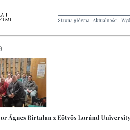
A I
ZTMIT
Strona główna
Aktualności
Wyd
a
or Ágnes Birtalan z Eötvös Loránd University