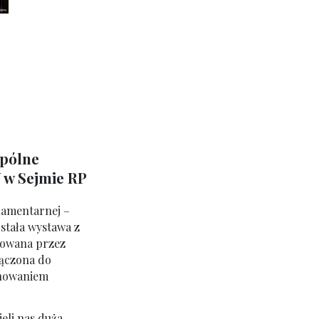
spólne
w Sejmie RP
lamentarnej –
stała wystawa z
cowana przez
łączona do
onowaniem
ieli nas duża