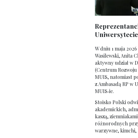
Reprezentanci
Uniwersytecie
W dniu 1 maja 2026 
Wasilewski, Anita 
aktywny udział w
(Centrum Rozwoju
MUIS, natomiast po
z Ambasadą RP w Uł
MUIS‑ie.
Stoisko Polski odw
akademickich, admi
kaszą, ziemniakami
różnorodnych przy
warzywne, kimchi, 